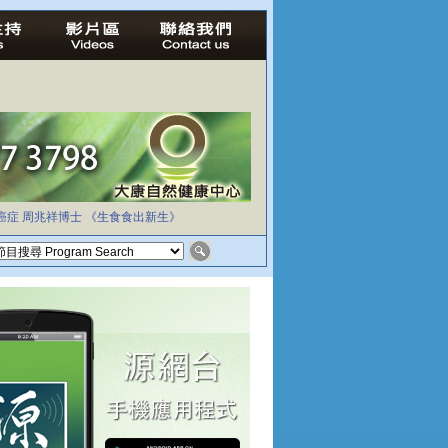
癌症
周兆祥博士
《生食食出新生》