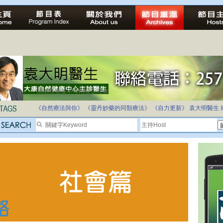
法治社會並不等同公正社會
自家教育合法化-推動多元化教育，全民學卷制
《自然療法與你》
《靈丹妙藥的同類療法》
《自力更新》
袁大明醫生