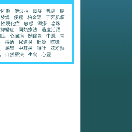
食同源
伊波拉
癌症
乳癌
腸
發燒
便秘
柏金遜
子宮肌瘤
發性硬化症
敏感
濕疹
念珠
抑鬱症
同類療法
過度活躍
閉症
心臟病
關節炎
中風
青
眼
痔瘡
尿道炎
肚瀉
咳嗽
炎
感冒
中耳炎
嘔吐
花粉熱
風
自然療法
生食
心靈