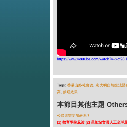
https://www.youtube.com/watch?v=xof28H
Tags:
香港出路社會篇
,
袁大明自然療法醫
高
,
禁煙效果
本節目其他主題 Others Ep
公僕還需要加薪嗎？
(1) 教育學院風波 (2) 星加坡官員人工全球最