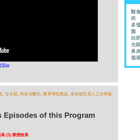
醫
癌
多
菌
自
光
鼻
傷
f35jw
生
,
甘永賢
,
何佐治醫生
,
教育學院風波
,
星加坡官員人工全球最
isodes of this Program
高 (3) 禁煙效果