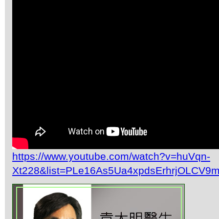
https://www.youtube.com/watch?v=huVqn-
Xt228&list=PLe16As5Ua4xpdsErhrjOLCV9