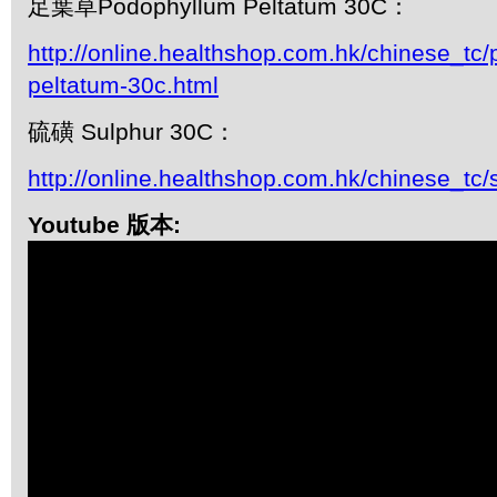
足葉草Podophyllum Peltatum 30C：
http://online.healthshop.com.hk/chinese_tc
peltatum-30c.html
硫磺 Sulphur 30C：
http://online.healthshop.com.hk/chinese_tc/
Youtube 版本: