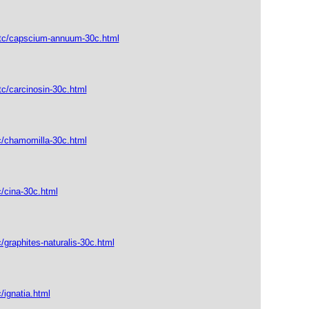
_tc/capscium-annuum-30c.html
tc/carcinosin-30c.html
c/chamomilla-30c.html
c/cina-30c.html
/graphites-naturalis-30c.html
/ignatia.html