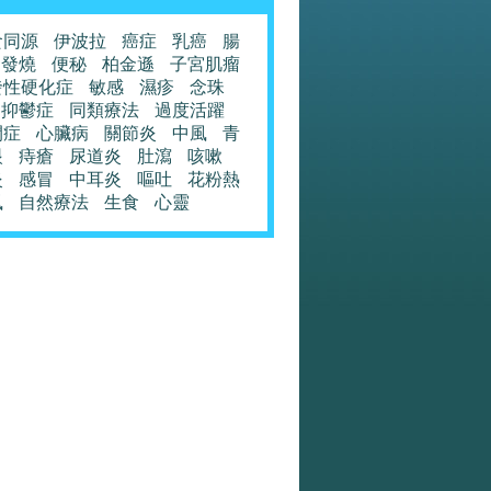
食同源
伊波拉
癌症
乳癌
腸
發燒
便秘
柏金遜
子宮肌瘤
發性硬化症
敏感
濕疹
念珠
抑鬱症
同類療法
過度活躍
閉症
心臟病
關節炎
中風
青
眼
痔瘡
尿道炎
肚瀉
咳嗽
炎
感冒
中耳炎
嘔吐
花粉熱
風
自然療法
生食
心靈