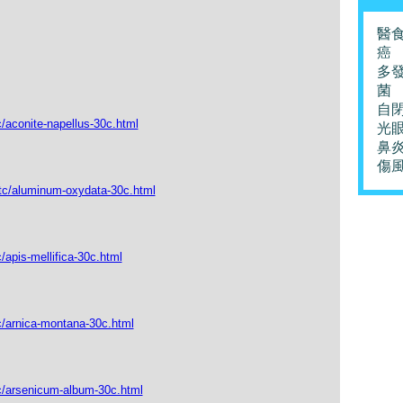
醫
癌
多
菌
自
c/aconite-napellus-30c.html
光
鼻
傷
_tc/aluminum-oxydata-30c.html
/apis-mellifica-30c.html
c/arnica-montana-30c.html
tc/arsenicum-album-30c.html