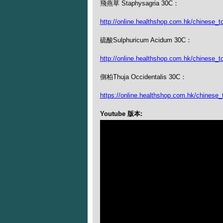
飛燕草 Staphysagria 30C：
http://online.healthshop.com.hk/chinese_t
硫酸Sulphuricum Acidum 30C：
http://online.healthshop.com.hk/chinese_
側柏Thuja Occidentalis 30C：
https://online.healthshop.com.hk/chinese_t
Youtube 版本: