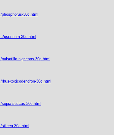
c/phosphorus-30c.html
tc/psorinum-30c.html
pulsatilla-nigricans-30c.html
c/rhus-toxicodendron-30c.html
c/sepia-succus-30c.html
/silicea-30c.html