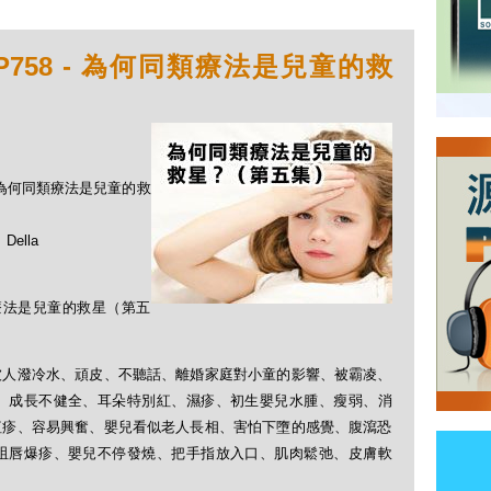
P758 - 為何同類療法是兒童的救
 - 為何同類療法是兒童的救
ella
類療法是兒童的救星（第五
被人潑冷水、頑皮、不聽話、離婚家庭對小童的影響、被霸凌、
、成長不健全、耳朵特別紅、濕疹、初生嬰兒水腫、瘦弱、消
紅疹、容易興奮、嬰兒看似老人長相、害怕下墮的感覺、腹瀉恐
咀唇爆疹、嬰兒不停發燒、把手指放入口、肌肉鬆弛、皮膚軟