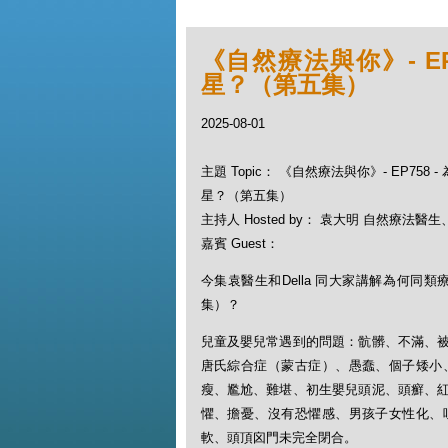
《自然療法與你》- E
星？（第五集）
2025-08-01
主題 Topic： 《自然療法與你》- EP758
星？（第五集）
主持人 Hosted by： 袁大明 自然療法醫生、D
嘉賓 Guest：
今集袁醫生和Della 同大家講解為何同
集）？
兒童及嬰兒常遇到的問題：骯髒、不滿、
唐氏綜合症（蒙古症）、愚蠢、個子矮小
瘦、尷尬、難堪、初生嬰兒頭泥、頭癬、
懼、擔憂、沒有恐懼感、男孩子女性化、
軟、頭頂囟門未完全閉合。