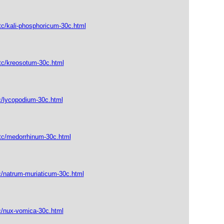
tc/kali-phosphoricum-30c.html
_tc/kreosotum-30c.html
c/lycopodium-30c.html
_tc/medorrhinum-30c.html
c/natrum-muriaticum-30c.html
c/nux-vomica-30c.html