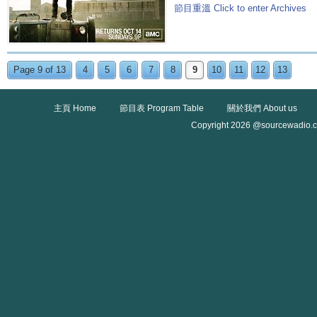
節目重溫 Click to enter Archives
Page 9 of 13
4
5
6
7
8
9
10
11
12
13
主頁 Home
節目表 Program Table
關於我們 About us
Copyright 2026 @sourcewadio.