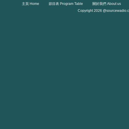
主頁 Home
節目表 Program Table
關於我們 About us
Copyright 2026 @sourcewadio.