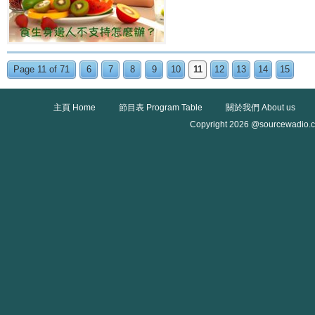
Page 11 of 71
6
7
8
9
10
11
12
13
14
15
主頁 Home
節目表 Program Table
關於我們 About us
Copyright 2026 @sourcewadio.