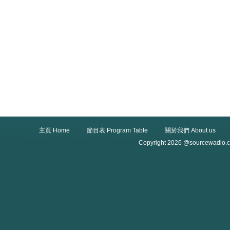
主頁 Home
節目表 Program Table
關於我們 About us
Copyright 2026 @sourcewadio.