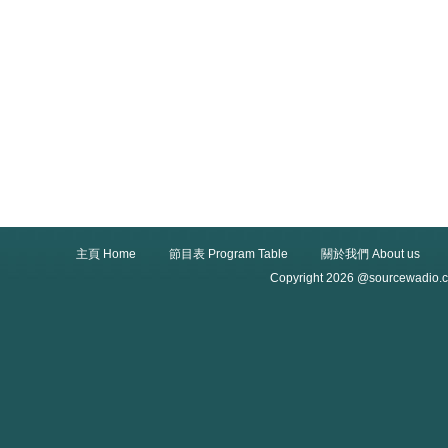
主頁 Home
節目表 Program Table
關於我們 About us
Copyright 2026 @sourcewadio.