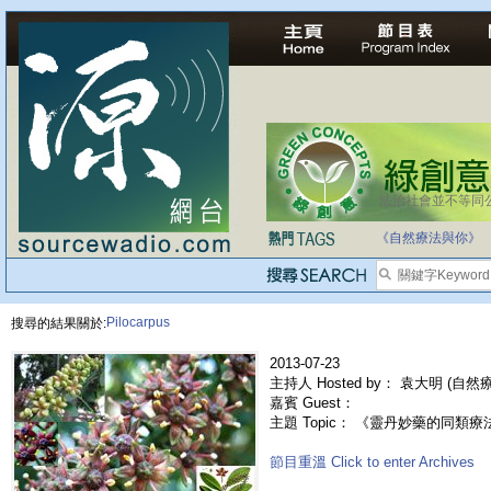
法治社會並不等同
《自然療法與你》
Pilocarpus
搜尋的結果關於:
2013-07-23
主持人 Hosted by： 袁大明 (自
嘉賓 Guest：
主題 Topic： 《靈丹妙藥的同類療法》- 
節目重溫 Click to enter Archives