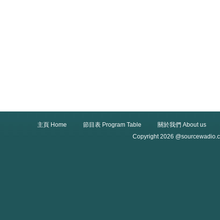
主頁 Home
節目表 Program Table
關於我們 About us
Copyright 2026 @sourcewadio.