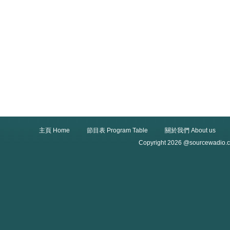
主頁 Home
節目表 Program Table
關於我們 About us
Copyright 2026 @sourcewadio.