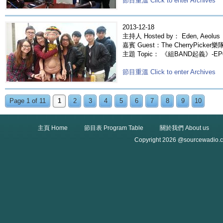
節目重溫 Click to enter Archives
2013-12-18
主持人 Hosted by： Eden, Aeolus
嘉賓 Guest：The CherryPicker樂
主題 Topic： 《組BAND起義》-EP044
節目重溫 Click to enter Archives
Page 1 of 11
1
2
3
4
5
6
7
8
9
10
主頁 Home
節目表 Program Table
關於我們 About us
Copyright 2026 @sourcewadio.