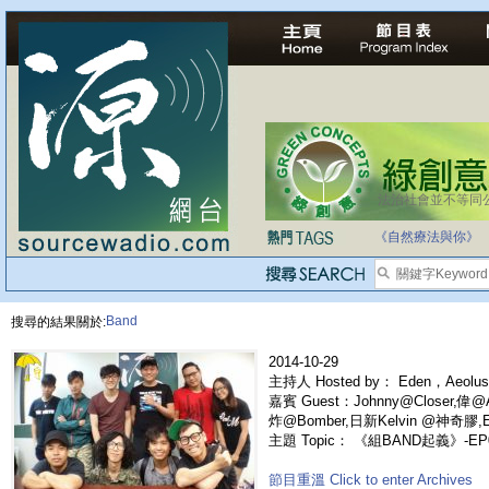
法治社會並不等同
自家教育合法化-
《自然療法與你》
Band
搜尋的結果關於:
2014-10-29
主持人 Hosted by： Eden，Aeolus
嘉賓 Guest：Johnny@Closer,偉@A
炸@Bomber,日新Kelvin @神奇膠,Edd
主題 Topic： 《組BAND起義》-EP
節目重溫 Click to enter Archives