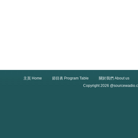
主頁 Home
節目表 Program Table
關於我們 About us
Copyright 2026 @sourcewadio.