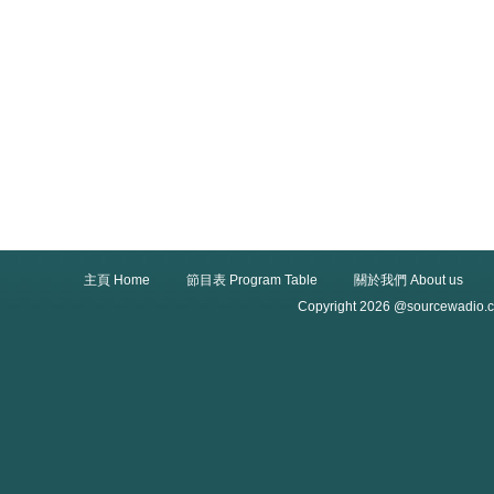
主頁 Home
節目表 Program Table
關於我們 About us
Copyright 2026 @sourcewadio.