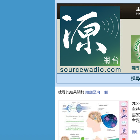
搜尋的結果關於:
頭顱歪向一側
2023
主持
嘉賓 
主題
節目重