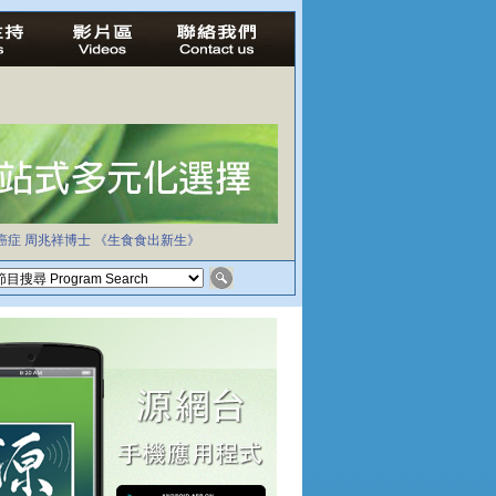
癌症
周兆祥博士
《生食食出新生》