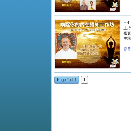
2019
主持
嘉賓 
主題
節目重
Page 1 of 1
1