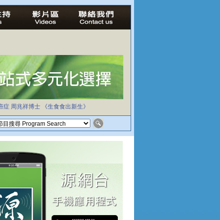
癌症
周兆祥博士
《生食食出新生》