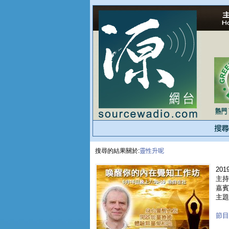
搜尋的結果關於:
靈性升呢
2019
主持
嘉賓 
主題
節目重