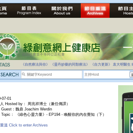
法治社會並不等同公正社會
自家教育合法化-推動多元化教育，全民學卷制
《自然療法與你》
《靈丹妙藥的同類療法》
《自力更新》
袁大明醫生
-07-01
人 Hosted by： 周兆祥博士（兼任傳譯）
Guest：魏鼎 Joachim Werdin
 Topic： 《綠色心靈力量》- EP194 - 喚醒你的內在覺知（下）
溫 Click to enter Archives