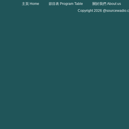
主頁 Home
節目表 Program Table
關於我們 About us
Copyright 2026 @sourcewadio.