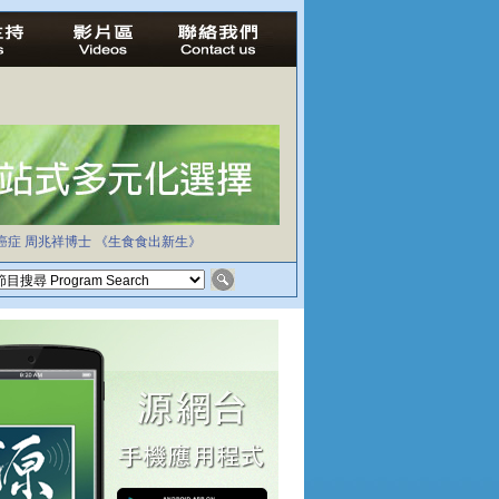
癌症
周兆祥博士
《生食食出新生》