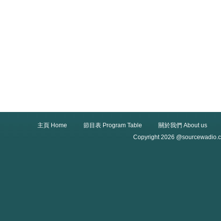
主頁 Home
節目表 Program Table
關於我們 About us
Copyright 2026 @sourcewadio.