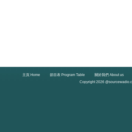
主頁 Home
節目表 Program Table
關於我們 About us
Copyright 2026 @sourcewadio.