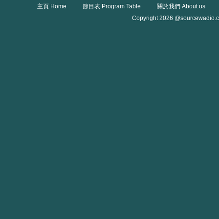
主頁 Home
節目表 Program Table
關於我們 About us
Copyright 2026 @sourcewadio.