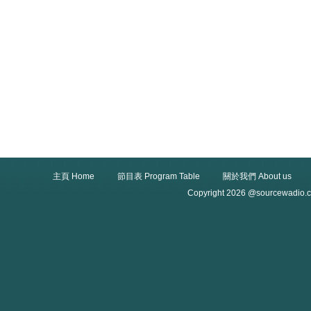
主頁 Home
節目表 Program Table
關於我們 About us
Copyright 2026 @sourcewadio.