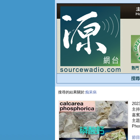
搜尋的結果關於:
痴呆病
2023
主持
嘉賓 
主題 
Phos
節目重