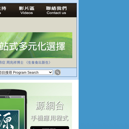
癌症
周兆祥博士
《生食食出新生》