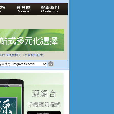
癌症
周兆祥博士
《生食食出新生》