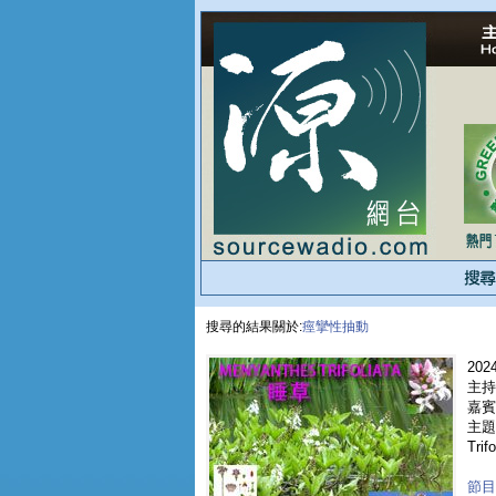
搜尋的結果關於:
痙攣性抽動
2024
主持
嘉賓 
主題 
Trifo
節目重