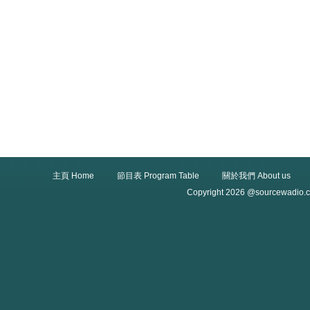
主頁 Home
節目表 Program Table
關於我們 About us
Copyright 2026 @sourcewadio.