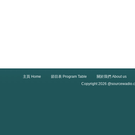
主頁 Home
節目表 Program Table
關於我們 About us
Copyright 2026 @sourcewadio.