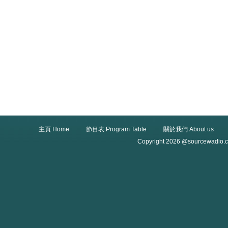
主頁 Home
節目表 Program Table
關於我們 About us
Copyright 2026 @sourcewadio.