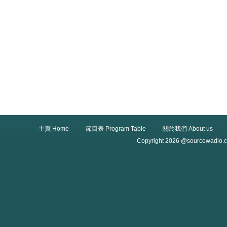
主頁 Home
節目表 Program Table
關於我們 About us
Copyright 2026 @sourcewadio.