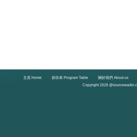
主頁 Home
節目表 Program Table
關於我們 About us
Copyright 2026 @sourcewadio.