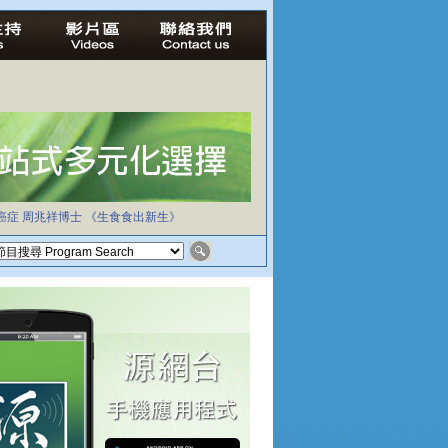
癌症
周兆祥博士
《生食食出新生》