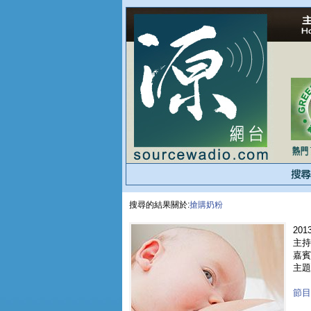
搜尋的結果關於:
搶購奶粉
2013
主持人
嘉賓 
主題
節目重