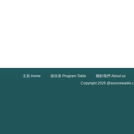
主頁 Home
節目表 Program Table
關於我們 About us
Copyright 2026 @sourcewadio.