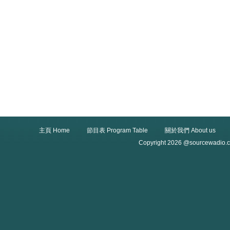
主頁 Home
節目表 Program Table
關於我們 About us
Copyright 2026 @sourcewadio.