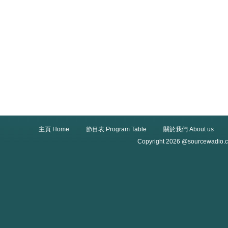
主頁 Home
節目表 Program Table
關於我們 About us
Copyright 2026 @sourcewadio.