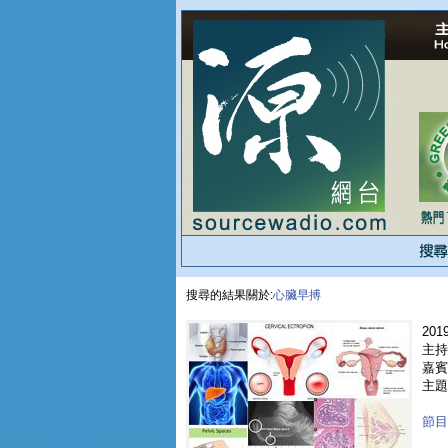
搜尋的結果關於:
心臟早搏
2019
主持人
嘉賓 
主題
節目重