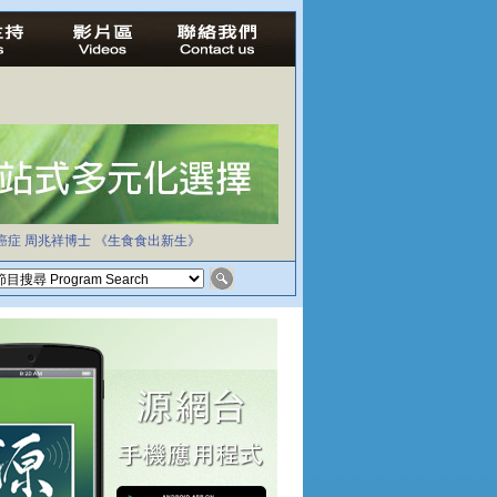
癌症
周兆祥博士
《生食食出新生》