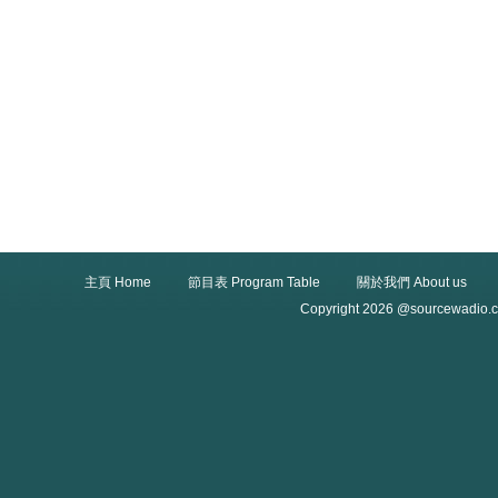
主頁 Home
節目表 Program Table
關於我們 About us
Copyright 2026 @sourcewadio.