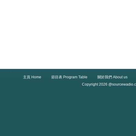
主頁 Home
節目表 Program Table
關於我們 About us
Copyright 2026 @sourcewadio.