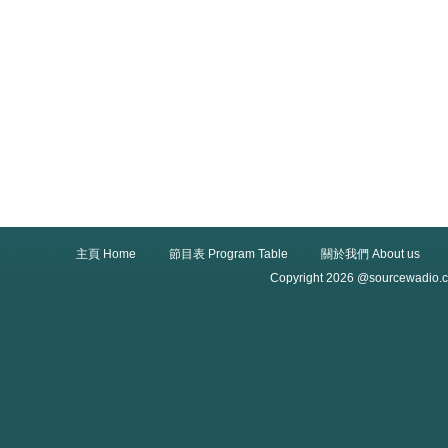
主頁 Home
節目表 Program Table
關於我們 About us
Copyright 2026 @sourcewadio.