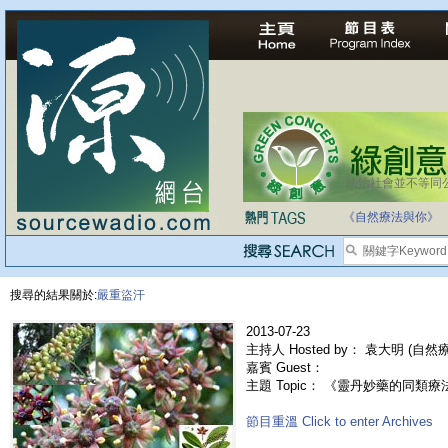
法治社會並不等同
《自然療法與你》
搜尋的結果關於:
嚴重盜汗
2013-07-23
主持人 Hosted by： 袁大明 (自
嘉賓 Guest：
主題 Topic： 《靈丹妙藥的同類療法》- 
節目重溫 Click to enter Archives