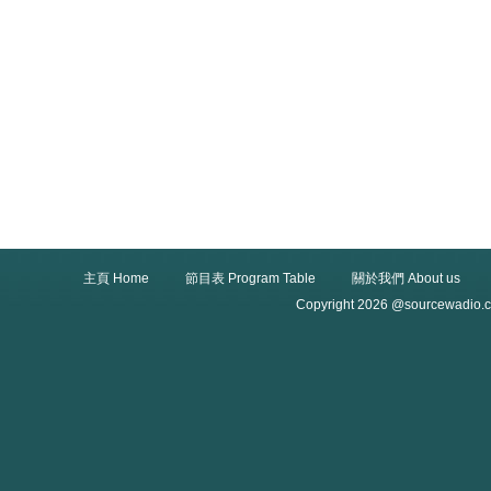
主頁 Home
節目表 Program Table
關於我們 About us
Copyright 2026 @sourcewadio.