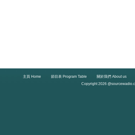
主頁 Home
節目表 Program Table
關於我們 About us
Copyright 2026 @sourcewadio.