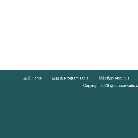
主頁 Home
節目表 Program Table
關於我們 About us
Copyright 2026 @sourcewadio.