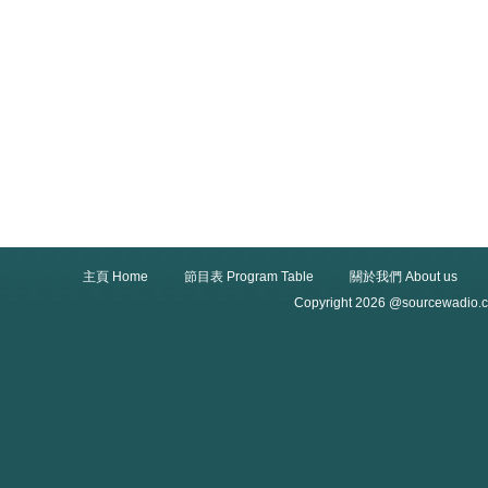
主頁 Home
節目表 Program Table
關於我們 About us
Copyright 2026 @sourcewadio.