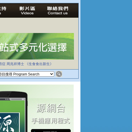
癌症
周兆祥博士
《生食食出新生》