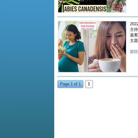
2022
主持
嘉賓 
主題
節目重
Page 1 of 1
1