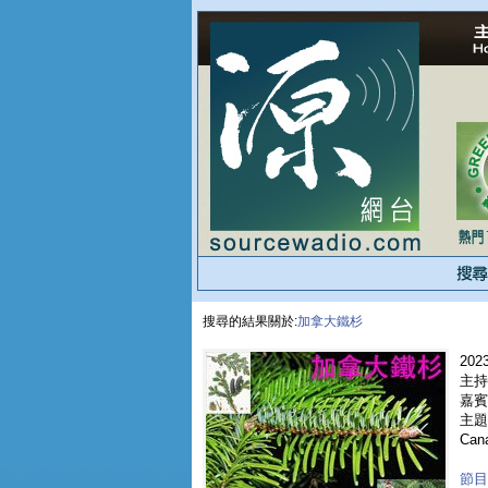
搜尋的結果關於:
加拿大鐵杉
2023
主持
嘉賓 
主題
Can
節目重