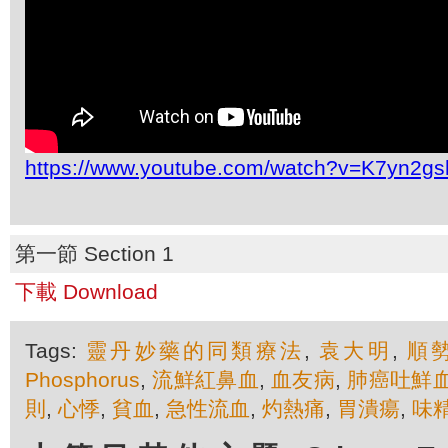
https://www.youtube.com/watch?v=K7yn2gs
第一節 Section 1
下載 Download
Tags:
靈丹妙藥的同類療法
,
袁大明
,
順
Phosphorus
,
流鮮紅鼻血
,
血友病
,
肺癌吐鮮
則
,
心悸
,
貧血
,
急性流血
,
灼熱痛
,
胃潰瘍
,
味