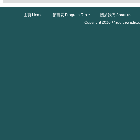
主頁 Home
節目表 Program Table
關於我們 About us
Copyright 2026 @sourcewadio.