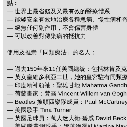
點︰
--- 世界上最省錢及又最有效的醫療體系
--- 能够安全有效地治療各種急病、慢性病和
--- 絕無任何副作用，不會傷害身體
--- 可以改善對傳染病的抵抗力
使用及推崇「同類療法」的名人：
--- 過去150年來11任美國總統：包括林肯及
--- 英女皇維多利亞二世，她的皇宮駐有同類
--- 印度精神領袖：聖雄甘地 Mahatma Gandh
--- 荷蘭畫家：梵高 Vincent Willem van Gogh
--- Beatles 披頭四樂隊成員：Paul McCartney 
--- 美國歌手 Tina Turner
--- 英國足球員：萬人迷大衛‧碧咸 David Beck
--- 美國職業網球手：娜華締露娃Martina Navr