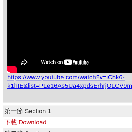
https://www.youtube.com/watch?v=iChk6-
k1htE&list=PLe16As5Ua4xpdsErhrjOLCV9m
第一節 Section 1
下載 Download