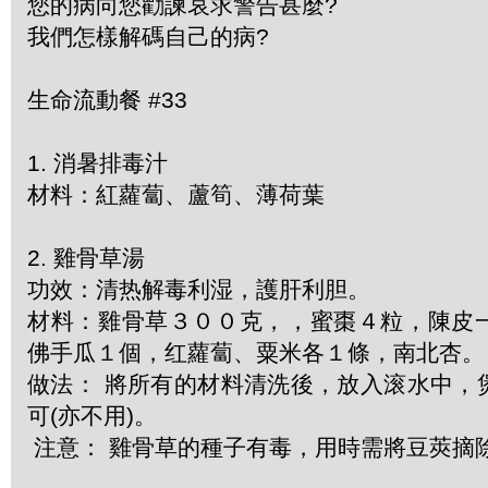
您的病向您勸諫哀求警告甚麼?
我們怎樣解碼自己的病?
生命流動餐 #33
1. 消暑排毒汁
材料：紅蘿蔔、蘆筍、薄荷葉
2. 雞骨草湯
功效：清热解毒利湿，護肝利胆。
材料：雞骨草３００克，，蜜棗４粒，陳皮
佛手瓜１個，红蘿蔔、粟米各１條，南北杏。
做法： 將所有的材料清洗後，放入滚水中，
可(亦不用)。
注意： 雞骨草的種子有毒，用時需將豆莢摘