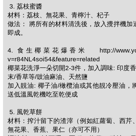
3. 荔枝蜜醬
材料：荔枝、無花果、青檸汁、杞子
做法： 將所有的材料清洗後，放入攪拌機加
即成。
4. 食生椰菜花爆香米 http://www.youtu
v=r84NL4soi54&feature=related
椰菜花洗淨一朵切開2-3件，加入調味: 印度香
末/香草等/豉油麻油、天然鹽
加入靚油: 椰子油/橄欖油或其他靚冷壓油
送低溫風乾機吃至乾便成
5. 風乾草餅
材料：搾汁留下的渣滓（例如紅蘿蔔、西芹
無花果、香蕉、果仁（亦可不用）