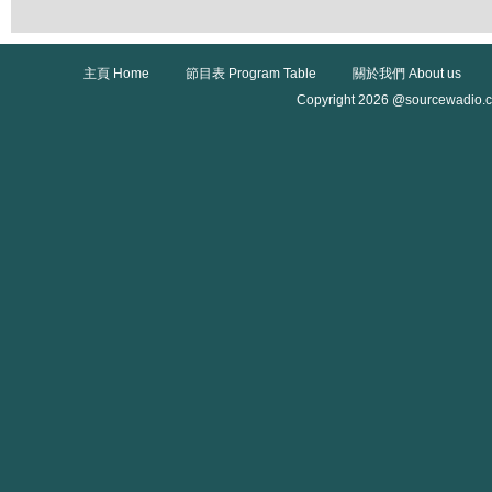
主頁 Home
節目表 Program Table
關於我們 About us
Copyright 2026 @sourcewadio.