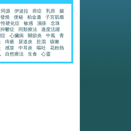
食同源
伊波拉
癌症
乳癌
腸
發燒
便秘
柏金遜
子宮肌瘤
發性硬化症
敏感
濕疹
念珠
抑鬱症
同類療法
過度活躍
閉症
心臟病
關節炎
中風
青
眼
痔瘡
尿道炎
肚瀉
咳嗽
炎
感冒
中耳炎
嘔吐
花粉熱
風
自然療法
生食
心靈