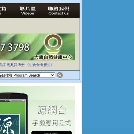
癌症
周兆祥博士
《生食食出新生》