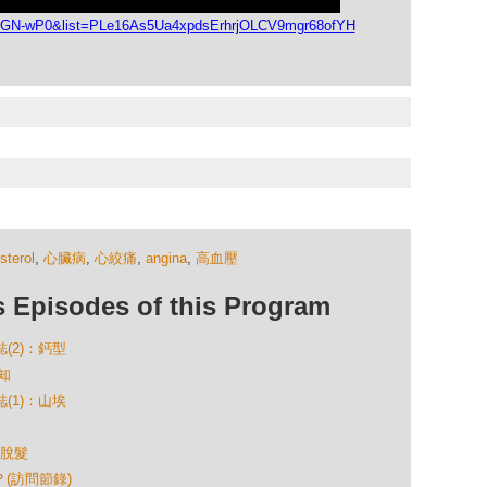
AdGN-wP0&list=PLe16As5Ua4xpdsErhrjOLCV9mgr68ofYH
sterol
,
心臟病
,
心絞痛
,
angina
,
高血壓
isodes of this Program
誌(2)：鈣型
知
誌(1)：山埃
 脫髮
？(訪問節錄)