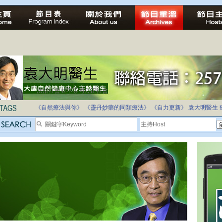
法治社會並不等同公正社會
自家教育合法化-推動多元化教育，全民學卷制
《自然療法與你》
《靈丹妙藥的同類療法》
《自力更新》
袁大明醫生