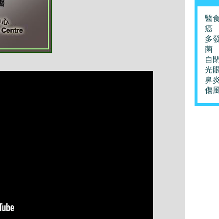
醫
癌
多
菌
自
光
鼻
傷