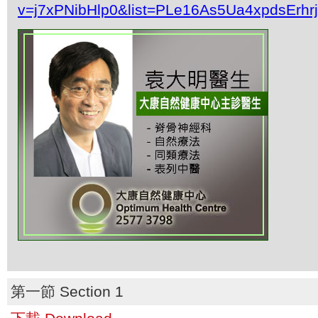
v=j7xPNibHlp0&list=PLe16As5Ua4xpdsErh
第一節 Section 1