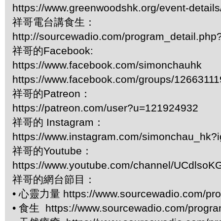
https://www.greenwoodshk.org/event-details
祥哥電台講食生：
http://sourcewadio.com/program_detail.ph
祥哥的Facebook:
https://www.facebook.com/simonchauhk
https://www.facebook.com/groups/1266311
祥哥的Patreon：
https://patreon.com/user?u=121924932
祥哥的 Instagram：
https://www.instagram.com/simonchau_hk
祥哥的Youtube：
https://www.youtube.com/channel/UCdls
祥哥的網台節目：
• 心靈力量 https://www.sourcewadio.com/pro
• 食生 https://www.sourcewadio.com/progr