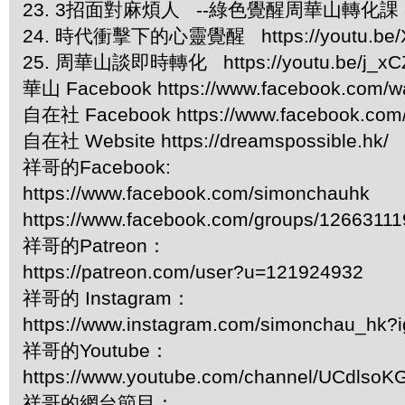
23. 3招面對麻煩人 --綠色覺醒周華山轉化課 8 http
24. 時代衝擊下的心靈覺醒 https://youtu.be/
25. 周華山談即時轉化 https://youtu.be/j_xC
華山 Facebook https://www.facebook.com/w
自在社 Facebook https://www.facebook.com/
自在社 Website https://dreamspossible.hk/
祥哥的Facebook:
https://www.facebook.com/simonchauhk
https://www.facebook.com/groups/1266311
祥哥的Patreon：
https://patreon.com/user?u=121924932
祥哥的 Instagram：
https://www.instagram.com/simonchau_hk
祥哥的Youtube：
https://www.youtube.com/channel/UCdls
祥哥的網台節目：