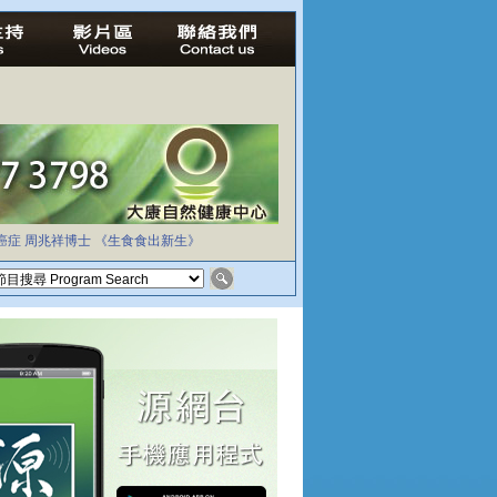
癌症
周兆祥博士
《生食食出新生》