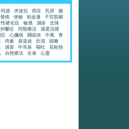
食同源
伊波拉
癌症
乳癌
腸
發燒
便秘
柏金遜
子宮肌瘤
發性硬化症
敏感
濕疹
念珠
抑鬱症
同類療法
過度活躍
閉症
心臟病
關節炎
中風
青
眼
痔瘡
尿道炎
肚瀉
咳嗽
炎
感冒
中耳炎
嘔吐
花粉熱
風
自然療法
生食
心靈