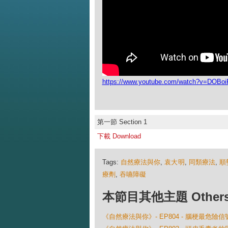
https://www.youtube.com/watch?v=DOBoi
第一節 Section 1
下載 Download
Tags:
自然療法與你
,
袁大明
,
同類療法
,
順
療劑
,
吞嚥障礙
本節目其他主題 Others Ep
《自然療法與你》- EP804 - 腦梗最危險信號