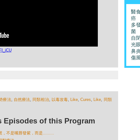
醫
癌
多
菌
自
光
FI_iCU
鼻
傷
勢療法
,
自然療法
,
同類相治
,
以毒攻毒
,
Like
,
Cures
,
Like
,
同類
isodes of this Program
，不是嘴唇發紫，而是.........